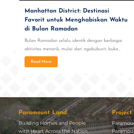
Manhattan District: Destinasi
Favorit untuk Menghabiskan Waktu
di Bulan Ramadan
Bulan Ramadan selalu identik dengan berbagai
aktivitas menarik, mulai dari ngabuburit, buka…
Read More
Paramount Land
Project
Building Homes and People
Paramou
with Heart Across the Nation.
Paramoun