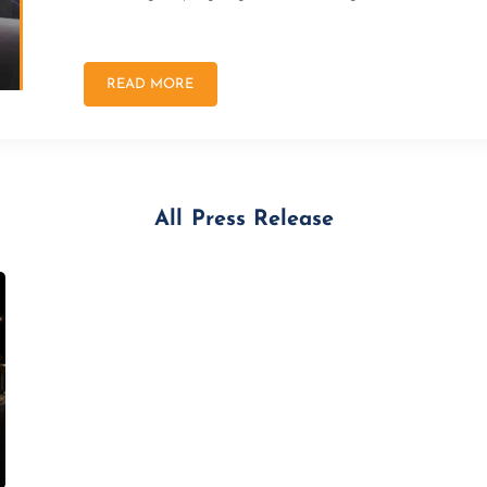
READ MORE
All
Press Release