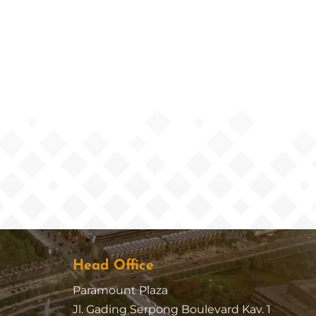
Head Office
Paramount Plaza
Jl. Gading Serpong Boulevard Kav. 1