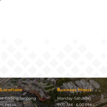
 Locations
Business Hours
nt Gading Serpong
Monday-Saturday
t Petals
9.00 AM - 6.00 PM