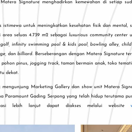
’, Matera Signature menghadirkan kemewahan di setiap s
tas istimewa untuk meningkatkan kesehatan fisik dan mental
di area seluas 4.739 m2 sebagai
luxurious community center
u
golf,
infinity swimming pool & kids pool, bowling alley, chi
ge,
dan
billiard
. Berseberangan dengan Matera Signature terd
i pohon pinus,
jogging track
, taman bermain anak, toko temati
u dekat.
 mengunjung Marketing Gallery dan
show unit
Matera Signa
 Paramount Gading Serpong yang telah hidup terutama pusat k
masi lebih lanjut dapat diakses melalui
website
.