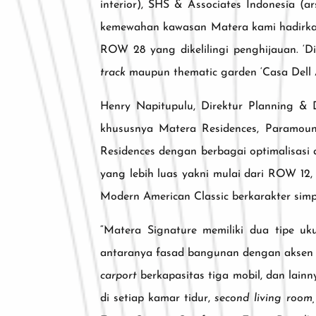
interior), SHS & Associates Indonesia (a
kemewahan kawasan Matera kami hadirkan mu
ROW 28 yang dikelilingi penghijauan. ‘D
track
maupun thematic garden ‘Casa Dell 
Henry Napitupulu, Direktur Planning &
khususnya Matera Residences, Paramoun
Residences dengan berbagai optimalisasi d
yang lebih luas yakni mulai dari ROW 12,
Modern American Classic berkarakter simp
“Matera Signature memiliki dua tipe uk
antaranya fasad bangunan dengan aksen
carport
berkapasitas tiga mobil, dan lain
di setiap kamar tidur,
second living room,