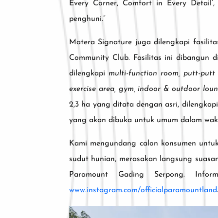
Every Corner, Comfort in Every Detail
penghuni.”
Matera Signature juga dilengkapi fasili
Community Club. Fasilitas ini dibangun 
dilengkapi
multi-function room, putt-putt 
exercise area, gym, indoor & outdoor loun
2,3 ha yang ditata dengan asri, dilengkap
yang akan dibuka untuk umum dalam wakt
Kami mengundang calon konsumen untuk
sudut hunian, merasakan langsung suasana
Paramount Gading Serpong. Infor
www.instagram.com/officialparamountland