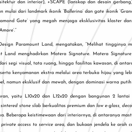
rsitektur dan interior), +SCAPE (lanskap dan desain gerbang)
lai dari landmark ikonik ‘Ballerina’ dan gate ikonik ‘Grand 
iamond Gate’ yang megah menjaga eksklusivitas klaster dan 
Amore’.”
 Design Paramount Land, mengatakan, “Melihat tingginya m
t Land menghadirkan Matera Signature. Matera Signature 
ari segi visual, tata ruang, hingga fasilitas kawasan, di anta
 serta kenyamanan ekstra melalui area terbuka hijau yang le
el, namun eksklusif dan mewah, dengan dominasi warna putih
uran, yaitu L10x20 dan L12x20 dengan bangunan 2 lantai 
sintered stone slab
berkualitas premium dan
low e-glass, dec
nya. Beberapa keistimewaan dari interiornya, di antaranya mas
 private access to service area
, dan bukaan jendela ke arah
c