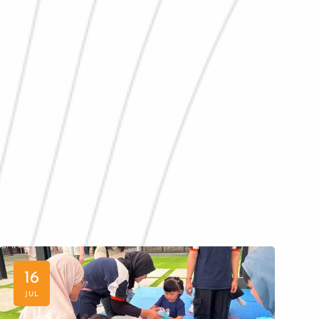
16
JUL