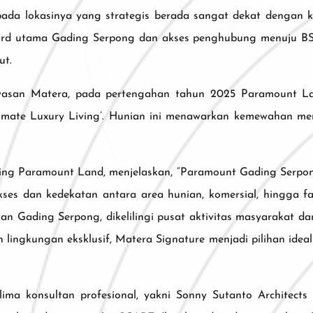
ada lokasinya yang strategis berada sangat dekat dengan ka
evard utama Gading Serpong dan akses penghubung menuju BS
ut.
asan Matera, pada pertengahan tahun 2025 Paramount La
te Luxury Living’. Hunian ini menawarkan kemewahan menyelu
ting Paramount Land, menjelaskan, “Paramount Gading Serpon
es dan kedekatan antara area hunian, komersial, hingga fas
atan Gading Serpong, dikelilingi pusat aktivitas masyarakat d
dan lingkungan eksklusif, Matera Signature menjadi pilihan 
ma konsultan profesional, yakni Sonny Sutanto Architects (