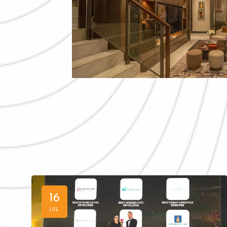
16
JUL