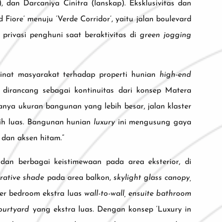
, dan Darcaniya Cinitra (lanskap). Eksklusivitas dan
Fiore’ menuju ‘Verde Corridor’, yaitu jalan boulevard
privasi penghuni saat beraktivitas di
green jogging
inat masyarakat terhadap properti hunian
high-end
dirancang sebagai kontinuitas dari konsep Matera
ranya ukuran bangunan yang lebih besar, jalan klaster
bih luas. Bangunan hunian
luxury
ini mengusung gaya
 dan aksen hitam.”
dan berbagai keistimewaan pada area eksterior, di
orative shade
pada area balkon,
skylight glass canopy,
ter bedroom ekstra luas
wall-to-wall, ensuite bathroom
ourtyard
yang ekstra luas. Dengan konsep ‘Luxury in