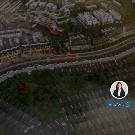
Paramount Gading Serpong
Paramount Petals
Paramount Village Semarang
0811 1891 999
(021) 5420 0999
digitalcare@paramount-land.com
Ask Vita
Paramount Plaza
Jl. Gading Serpong Boulevard Kav. 1