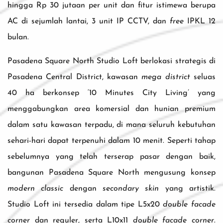
hingga Rp 30 jutaan per unit dan fitur istimewa berupa
AC di sejumlah lantai, 3 unit IP CCTV, dan
free
IPKL 12
bulan.
Pasadena Square North Studio Loft berlokasi strategis di
Pasadena Central District, kawasan
mega district
seluas
40 ha berkonsep ‘10 Minutes City Living’ yang
menggabungkan area komersial dan hunian premium
dalam satu kawasan terpadu, di mana seluruh kebutuhan
sehari-hari dapat terpenuhi dalam 10 menit. Seperti tahap
sebelumnya yang telah terserap pasar dengan baik,
bangunan Pasadena Square North mengusung konsep
modern classic
dengan
secondary skin
yang artistik.
Studio Loft ini tersedia dalam tipe L5x20
double facade
corner
dan reguler, serta L10x11
double facade corner
.