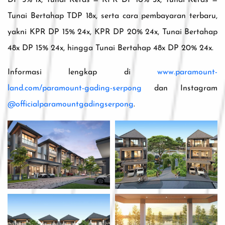
DP 5% 1x, Tunai Keras = KPR DP 10% 3x, Tunai Keras =
Tunai Bertahap TDP 18x, serta cara pembayaran terbaru,
yakni KPR DP 15% 24x, KPR DP 20% 24x, Tunai Bertahap
48x DP 15% 24x, hingga Tunai Bertahap 48x DP 20% 24x.
Informasi lengkap di
www.paramount-
land.com/paramount-gading-serpong
dan Instagram
@officialparamountgadingserpong
.