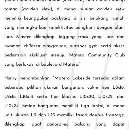
yakni hunian hadap danau (
lake view
) dan hunian hadap
taman (
garden view
), di mana hunian
garden view
memiliki keunggulan
backyard
di sisi belakang rumah
yang meningkatkan konektivitas penghuni dengan alam
luar. Klaster dilengkapi
jogging track
yang luas dan
nyaman,
children playground
,
outdoor gym
, serta akses
pedestrian eksklusif menuju Matera Community Club
yang berlokasi di boulevard Matera.”
Henry menambahkan, “Matera Lakeside tersedia dalam
beberapa pilihan ukuran bangunan, yakni tipe L8x16,
L9x18, L10x18, serta tipe khusus L10x20, L10x22, dan
L10x24. Setiap bangunan memiliki tiga lantai, di mana
unit ukuran L9 dan L10 memiliki fasad
double frontage
,
dilengkapi
dual panoramic balcony
yang dapat