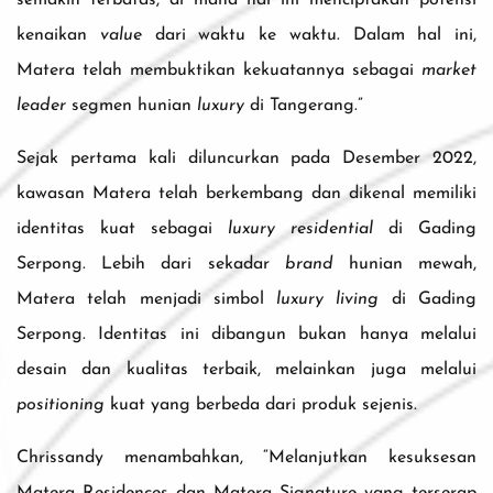
semakin terbatas, di mana hal ini menciptakan potensi
kenaikan
value
dari waktu ke waktu. Dalam hal ini,
Matera telah membuktikan kekuatannya sebagai
market
leader
segmen hunian
luxury
di Tangerang.”
Sejak pertama kali diluncurkan pada Desember 2022,
kawasan Matera telah berkembang dan dikenal memiliki
identitas kuat sebagai
luxury residential
di Gading
Serpong. Lebih dari sekadar
brand
hunian mewah,
Matera telah menjadi simbol
luxury living
di Gading
Serpong. Identitas ini dibangun bukan hanya melalui
desain dan kualitas terbaik, melainkan juga melalui
positioning
kuat yang berbeda dari produk sejenis.
Chrissandy menambahkan, “Melanjutkan kesuksesan