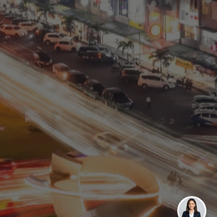
Residential
Commercial
0811 9989 8999
(021) 5420 0999
digitalcare@paramount-land.com