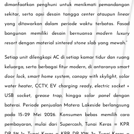
dimanfaatkan penghuni untuk menikmati pemandangan
sekitar, serta opsi desain tangga
center
ataupun
linear
yang ditawarkan dalam periode waktu terbatas. Fasad
bangunan memiliki desain bernuansa
modern luxury
resort
dengan material
sintered stone slab
yang mewah.”
Setiap unit dilengkapi AC di setiap kamar tidur dan ruang
keluarga, serta berbagai fitur modern, di antaranya
smart
door lock
,
smart home system
,
canopy with skylight
,
solar
water heater
, CCTV, EV
charging ready
,
electric socket
+
USB
socket
,
grease trap
, hingga
solar panel
dengan
baterai. Periode penjualan Matera Lakeside berlangsung
pada 15–29 Mei 2026. Konsumen bebas memilih cara
pembayaran, mulai dari Supercash, Tunai Keras = KPR