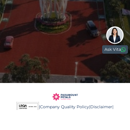
0813 999 08 999
(021) 59999999
digitalcare@paramount-land.com
Ask Vita
Marketing Gallery Petals
Jl. Boulevard Sakura No. 9, Tangerang
15810, Banten - Indonesia
|
Company Quality Policy
|
Disclaimer
|
Privacy Policy