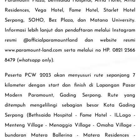
Paramount Plaza, Bethsaida Hospital,
Atria Hotel,
Atria
Residences, Vega Hotel, Fame Hotel, Starlet Hotel
Serpong
,
SOHO, Bez Plaza,
dan
Matana University
.
Informasi lebih lanjut dan pendaftaran melalui Instagram
resmi @officialparamountland dan website resmi
www.paramount-land.com serta melalui no HP. 0821 2566
8479 (
whatsapp only
).
Peserta
PCW 2023
akan menyusuri rute sepanjang 7
kilometer
dengan
start
dan
finish
di Lapangan Pasar
Modern Paramount, Gading Serpong. Rute yang
ditempuh mengelilingi sebagian besar Kota Gading
Serpong (Bethsaida Hospital - Fame Hotel - ILLago -
Menteng Village - Menaggio Village - Omaha Village -
bundaran Matera Ballerina - Matera Residences -