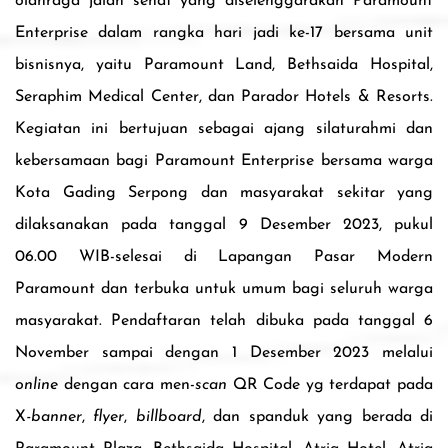
olahraga jalan s
ehat
yang diselenggarakan
Paramount
Enterprise
dalam rangka hari jadi ke-17
bersama unit
bisnisnya, yaitu Paramount Land, Bethsaida Hospital,
Seraphim Medical Center, dan Parador Hotels & Resorts.
Kegiatan ini
bertujuan sebagai ajang silaturahmi dan
kebersamaan bagi Paramount Enterprise bersama warga
Kota Gading Serpong dan masyarakat sekitar yang
dilaksanakan pada tanggal 9 Desember 2023, pukul
06.00 WIB-selesai di Lapangan Pasar Modern
Paramount dan terbuka untuk umum bagi seluruh warga
masyarakat.
Pendaftaran telah dibuka pada
tanggal
6
November sampai dengan 1 Desember 2023 melalui
online
dengan cara men-
scan
QR Code
yg ter
dapat
pada
X
-banner
,
flyer
,
billboard
, dan
spanduk
yang berada di