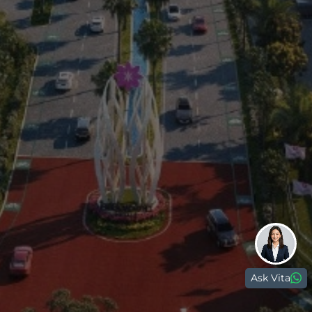
Residential
Commercial
0813 999 08 999
(021) 59999999
digitalcare@paramount-land.com
Ask Vita