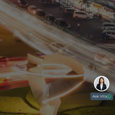
Residential
Commercial
0811 9989 8999
(021) 5420 0999
digitalcare@paramount-land.com
Ask Vita
Paramount Plaza
Jl. Gading Serpong Boulevard Kav. 1