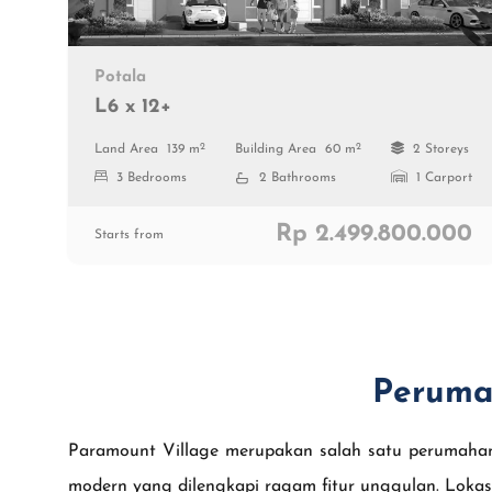
Potala
L6 x 12+
2
2
Land Area
139 m
Building Area
60 m
2 Storeys
3 Bedrooms
2 Bathrooms
1 Carport
Rp 2.499.800.000
Starts from
Peruma
Paramount Village merupakan salah satu perumahan
modern yang dilengkapi ragam fitur unggulan. Lokas