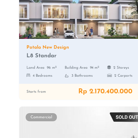
Potala New Design
L8 Standar
2
2
Land Area
96 m
Building Area
94 m
2 Storeys
4 Bedrooms
3 Bathrooms
2 Carports
Rp 2.170.400.000
Starts from
Commercial