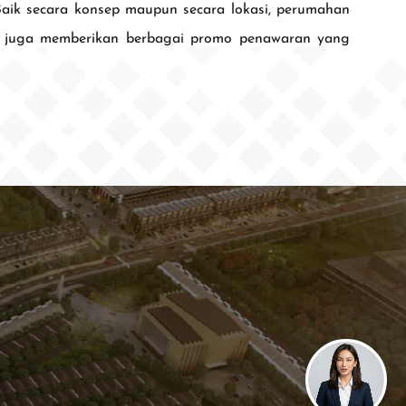
Baik secara konsep maupun secara lokasi, perumahan
er juga memberikan berbagai promo penawaran yang
Paramount Plaza
Jl. Gading Serpong Boulevard Kav. 1
Gading Serpong, Tangerang, 15810
nd.com