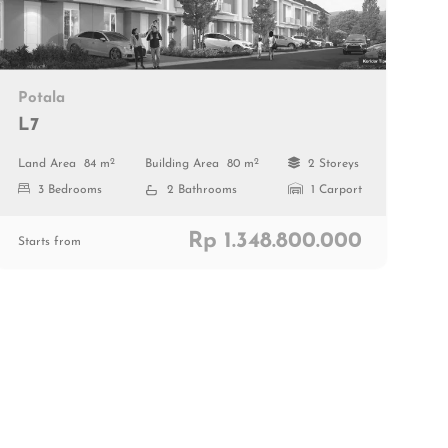
Potala
L7
2
2
Land Area
84 m
Building Area
80 m
2 Storeys
3 Bedrooms
2 Bathrooms
1 Carport
Rp 1.348.800.000
Starts from