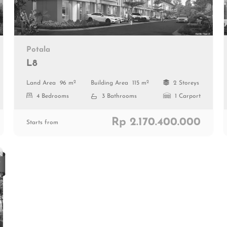
Potala
L8
2
2
Land Area
96 m
Building Area
115 m
2 Storeys
4 Bedrooms
3 Bathrooms
1 Carport
Rp 2.170.400.000
Starts from