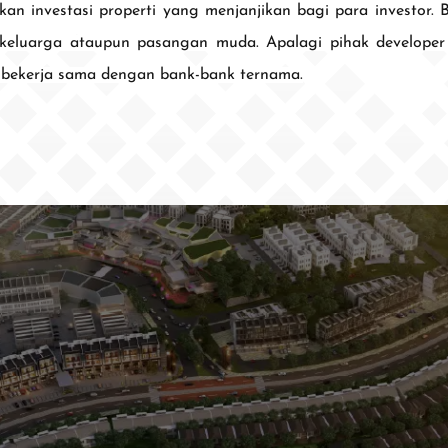
 investasi properti yang menjanjikan bagi para investor. 
ri keluarga ataupun pasangan muda. Apalagi pihak develop
 bekerja sama dengan bank-bank ternama.
nt Gading Serpong
t Petals
t Village Semarang
0811 1891 999
(021) 5420 0999
digitalcare@paramount-la