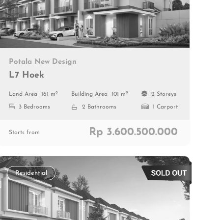
Potala New Design
L7 Hoek
2
2
Land Area
161 m
Building Area
101 m
2 Storeys
3 Bedrooms
2 Bathrooms
1 Carport
Rp 3.600.500.000
Starts from
Residential