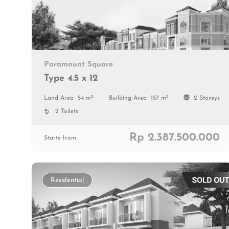
Paramount Square
Type 4.5 x 12
2
2
Land Area
54 m
Building Area
157 m
2 Storeys
2 Toilets
Rp 2.387.500.000
Starts from
Residential