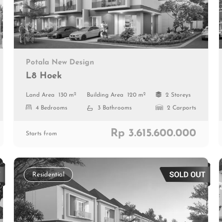
Potala New Design
L8 Hoek
2
2
Land Area
130 m
Building Area
120 m
2 Storeys
4 Bedrooms
3 Bathrooms
2 Carports
Rp 3.615.600.000
Starts from
Residential