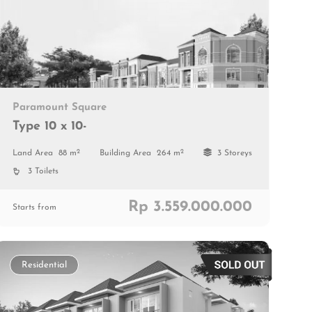
Paramount Square
Type 10 x 10-
2
2
Land Area
88 m
Building Area
264 m
3 Storeys
3 Toilets
Rp 3.559.000.000
Starts from
Residential