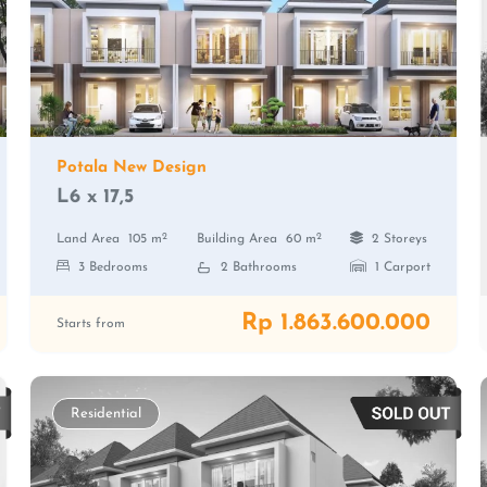
Potala New Design
L6 x 17,5
2
2
Land Area
105 m
Building Area
60 m
2 Storeys
3 Bedrooms
2 Bathrooms
1 Carport
Rp 1.863.600.000
Starts from
Residential