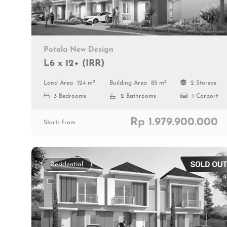
Potala New Design
L6 x 12+ (IRR)
2
2
Land Area
124 m
Building Area
85 m
2 Storeys
3 Bedrooms
2 Bathrooms
1 Carport
Rp 1.979.900.000
Starts from
Residential