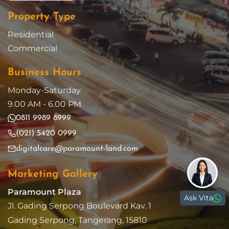
Property Type
Residential
Commercial
Business Hours
Monday-Saturday
9.00 AM - 6.00 PM
0811 9989 8999
(021) 5420 0999
digitalcare@paramount-land.com
Marketing Gallery
Paramount Plaza
Ask Vita
Jl. Gading Serpong Boulevard Kav. 1
Gading Serpong, Tangerang, 15810