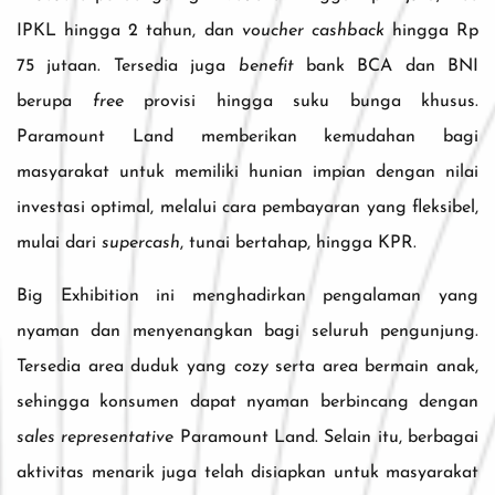
IPKL hingga 2 tahun, dan
voucher cashback
hingga Rp
75 jutaan. Tersedia juga
benefit
bank BCA dan BNI
berupa
free
provisi hingga suku bunga khusus.
Paramount Land memberikan kemudahan bagi
masyarakat untuk memiliki hunian impian dengan nilai
investasi optimal, melalui cara pembayaran yang fleksibel,
mulai dari
supercash
, tunai bertahap, hingga KPR.
Big Exhibition ini menghadirkan pengalaman yang
nyaman dan menyenangkan bagi seluruh pengunjung.
Tersedia area duduk yang
cozy
serta area bermain anak,
sehingga konsumen dapat nyaman berbincang dengan
sales representative
Paramount Land. Selain itu, berbagai
aktivitas menarik juga telah disiapkan untuk masyarakat