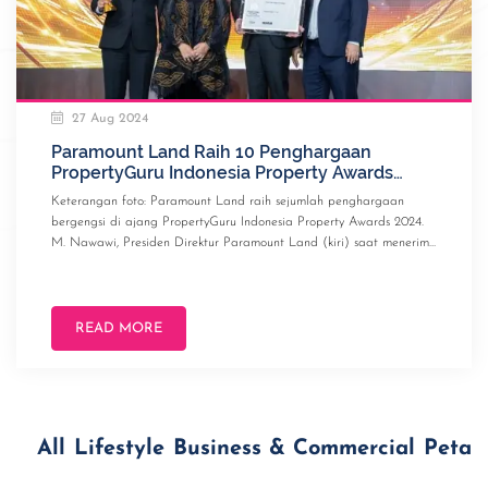
27 Aug 2024
Paramount Land Raih 10 Penghargaan
PropertyGuru Indonesia Property Awards
2024
Keterangan foto: Paramount Land raih sejumlah penghargaan
bergengsi di ajang PropertyGuru Indonesia Property Awards 2024.
M. Nawawi, Presiden Direktur Paramount Land (kiri) saat menerima
Penghargaan PropertyGuru PropertyAwards 2024 didampingi oleh
Chrissandy…
READ MORE
All
Lifestyle
Business & Commercial
Petals