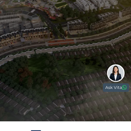
Paramount Gading Serpong
Paramount Petals
Paramount Village Semarang
0811 1891 999
(021) 5420 0999
digitalcare@paramount-land.com
Ask Vita
Paramount Plaza
Jl. Gading Serpong Boulevard Kav. 1
Gading Serpong, Tangerang, 15810