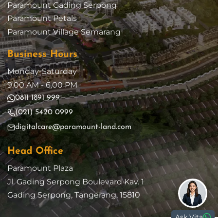
Paramount Gading Serpong
Paramount Petals
Paramount Village Semarang
Business Hours
Monday-Saturday
9.00 AM - 6.00 PM
0811 1891 999
(021) 5420 0999
digitalcare@paramount-land.com
Head Office
Paramount Plaza
Jl. Gading Serpong Boulevard Kav. 1
Gading Serpong, Tangerang, 15810
Ask Vita